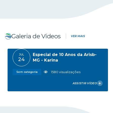
Encontro: Desafios na
ABR
08
implementação da NFAg
361
visualizações
Eventos
Galeria de Vídeos
VER MAIS
Especial de 10 Anos da Arisb-
JUL
24
MG - Karina
1580
visualizações
Sem categoria
ASSISTIR VÍDEO
VER FOTOS DA GALERIA