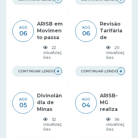
regulaçã
ação de
o no
estudo
saneame
tarifário
ARISB em
Revisão
nto
AGO
AGO
Movimen
Tarifária
06
06
to passa
de
por
resíduos
22
20
Guanhãe
é
visualizaç
visualizaç
ões
ões
s
apresent
ada em
Bueno
CONTINUAR LENDO
CONTINUAR LENDO
Brandão
Divinolân
ARISB-
AGO
AGO
dia de
MG
05
04
Minas
realiza
recebe o
visita
52
56
ARISB em
institucio
visualizaç
visualizaç
ões
ões
Movimen
nal à
to
ABAR