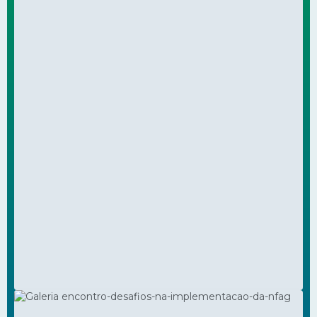
Programa Gestão para
JUN
25
Universalização
168
visualizações
Eventos
VER FOTOS DA GALERIA