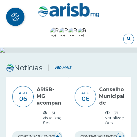
O
Notícias
VER MAIS
ARISB-
Conselho
AGO
AGO
MG
Municipal
06
06
acompan
de
ha
Saneame
31
37
debate
nto de
visualizaç
visualizaç
ões
ões
da ARES-
Formiga
PCJ
recebe
sobre
apresent
CONTINUAR LENDO
CONTINUAR LENDO