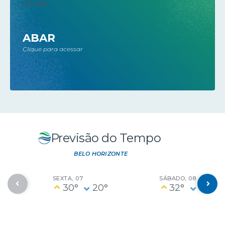
ABAR
Clique para acessar
Previsão do Tempo
BELO HORIZONTE
SEXTA
07
SÁBADO
08
30°
20°
32°
18°